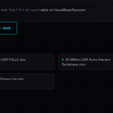
leak files? It's all searchable on HaveIBeenRansom.
l split and each
e chat
veIBeenRansom →
on USA FULLZ.xlsx
20 Million USA Auto Owners
Database.xlsx
 Казахстан.csv