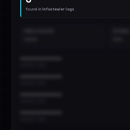
found in
Infostealer logs
EMAILS EXPOSED
INTERNAL
••••
•••
••••••••••••••••••••••••
•••••••••• · ••••••
••••••••••••••••••••••••
•••••••••• · ••••••
••••••••••••••••••••••••
•••••••••• · ••••••
••••••••••••••••••••••••
•••••••••• · ••••••