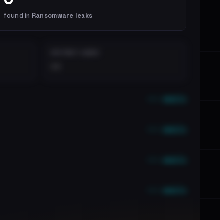
found in
Ransomware leaks
DISTINCT LEAKS
••
••• emails
••• emails
••• emails
••• emails