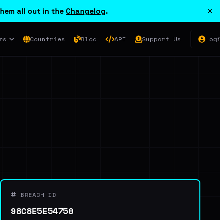
×
hem all out in the
Changelog
.
rs
Countries
Blog
API
Support Us
Log
BREACH ID
98C8E5E54750