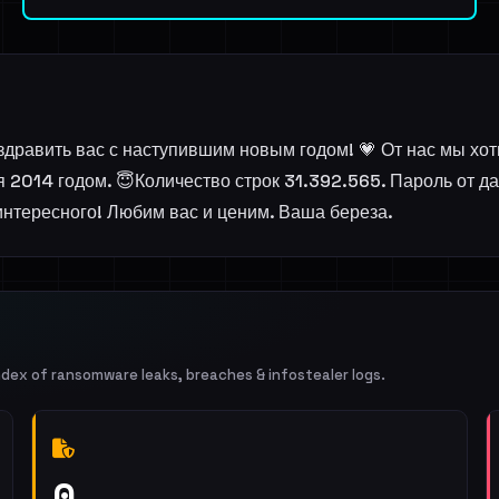
здравить вас с наступившим новым годом! 💗 От нас мы хот
ся 2014 годом. 😇Количество строк 31.392.565. Пароль от
 интересного! Любим вас и ценим. Ваша береза.
ndex of ransomware leaks, breaches & infostealer logs.
0