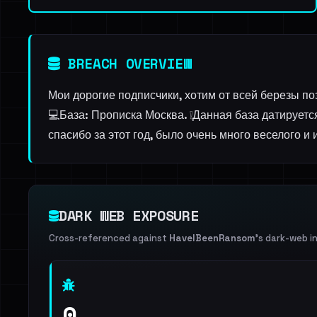
BREACH OVERVIEW
Мои дорогие подписчики, хотим от всей березы по
💻База: Прописка Москва. ❕Данная база датирует
спасибо за этот год, было очень много веселого и
DARK WEB EXPOSURE
Cross-referenced against
HaveIBeenRansom
's dark-web i
0