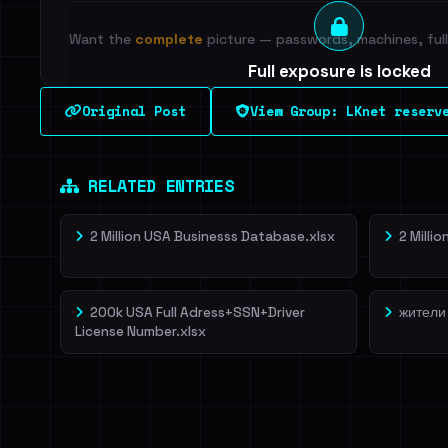
Want the
complete
picture — passwords, machines, full 
Full exposure is locked
See every breached email, the internal-vs-externa
Original Post
View Group: LKnet reserv
leak source behind this breach.
Dig deeper on Ha
Sign in to unlock
RELATED ENTRIES
2 Million USA Businesss Database.xlsx
2 Milli
200k USA Full Adress+SSN+Driver
жители
License Number.xlsx