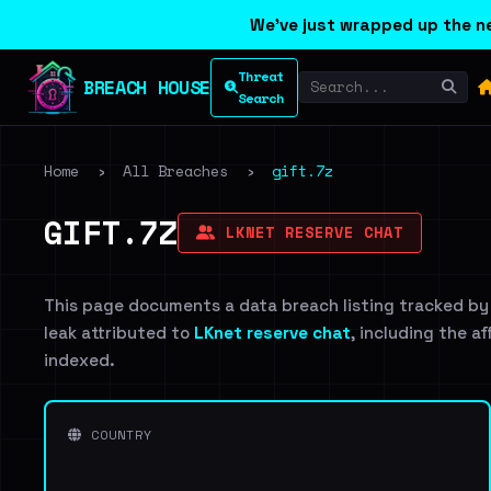
We've just wrapped up the ne
Threat
BREACH HOUSE
Search
Home
›
All Breaches
›
gift.7z
GIFT.7Z
LKNET RESERVE CHAT
This page documents a data breach listing tracked by
leak attributed to
LKnet reserve chat
, including the a
indexed.
COUNTRY