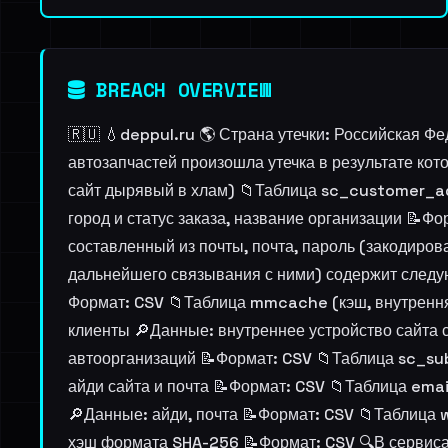
BREACH OVERVIEW
🇷🇺 💧deppul.ru 🌎 Страна утечки: Российская Ф
автозапчастей произошла утечка в результате ко
сайт дырявый в хлам) 📁Таблица sc_customer_ad
город и статус заказа, название организации 📝
составленный из почты, почта, пароль (закодиро
дальнейшего связывания с ними) содержит следую
Формат: CSV 📁Таблица mmcache (кэш, внутренняя
клиенты 🔎Данные: внутреннее устройство сайта с
автоорганизаций 📝Формат: CSV 📁Таблица sc_su
айди сайта и почта 📝Формат: CSV 📁Таблица ema
🔎Данные: айди, почта 📝Формат: CSV 📁Таблица 
хэш формата SHA-256 📝Формат: CSV 🔍В сервиса