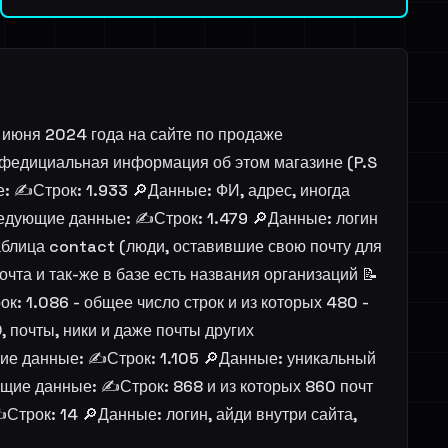
е июня 2024 года на сайте по продаже
онфедициальная информация об этом магазине (P.S
 ✍️Строк: 1.933 🔎Данные: ФИ, адрес, иногда
ледующие данные: ✍️Строк: 1.479 🔎Данные: логин
Таблица contact (люди, оставившие свою почту для
та и так-же в базе есть названия организаций 📝
 1.086 - общее число строк и из которых 480 -
 почты, ники и даже почты других
ие данные: ✍️Строк: 1.105 🔎Данные: уникальный
щие данные: ✍️Строк: 868 и из которых 860 почт
трок: 14 🔎Данные: логин, айди внутри сайта,