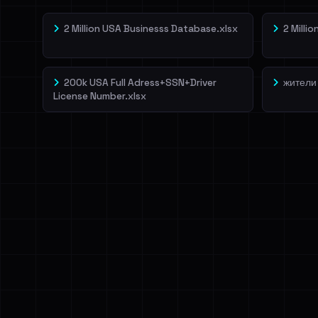
2 Million USA Businesss Database.xlsx
2 Milli
200k USA Full Adress+SSN+Driver
жители
License Number.xlsx