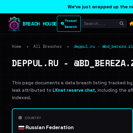
We've just wrapped up the ne
Threat
BREACH HOUSE
Search
Home
›
All Breaches
›
deppul.ru - @bd_bereza.zi
DEPPUL.RU - @BD_BEREZA.
This page documents a data breach listing tracked by
leak attributed to
LKnet reserve chat
, including the a
indexed.
COUNTRY
Russian Federation