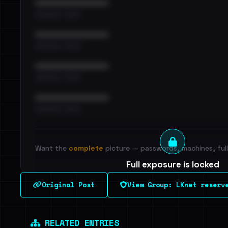
••••••••••••••••••••••••
•••••••••• · ••••••
••••••••••••••••••••••••
•••••••••• · ••••••
••••••••••••••••••••••••
•••••••••• · ••••••
••••••••••••••••••••••••
•••••••••• · ••••••
Want the
complete
picture — passwords, machines, full 
Full exposure is locked
See every breached email, the internal-vs-externa
Original Post
View Group: LKnet reserv
leak source behind this breach.
Dig deeper on Ha
Sign in to unlock
RELATED ENTRIES