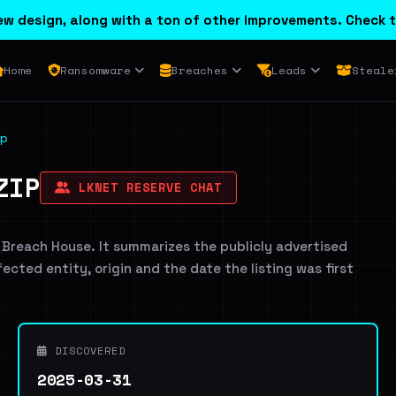
w design, along with a ton of other improvements. Check t
Home
Ransomware
Breaches
Leads
Steale
p
ZIP
LKNET RESERVE CHAT
 Breach House. It summarizes the publicly advertised
ffected entity, origin and the date the listing was first
DISCOVERED
2025-03-31