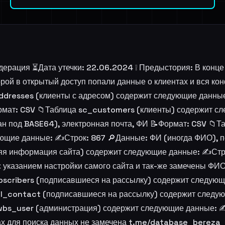
едерация ⏳Дата утечки: 22.06.2024 ❕ Предыстория: В конц
торой в открытый доступ попали данные о клиентах и вся к
dresses (клиенты с адресом) содержит следующие данные:
Формат: CSV 📁Таблица sc_customers (клиенты) содержит с
ван под BASE64), электронная почта, ФИ 📝Формат: CSV 📁
щие данные: ✍️Строк: 867 🔎Данные: ФИ (иногда ФИО), поч
 информация сайта) содержит следующие данные: ✍️Строк:
 указанием настройки самого сайта и так-же замечены ФИО,
bscribers (подписавшиеся на рассылку) содержит следующ
il_contact (подписавшиеся на рассылку) содержит следую
wbs_user (администрация) содержит следующие данные: ✍️С
х для поиска данных не замечена t.me/database_bereza