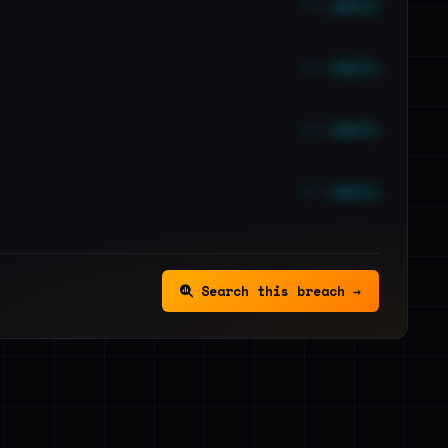
••• emails
••• emails
••• emails
••• emails
Search this breach →