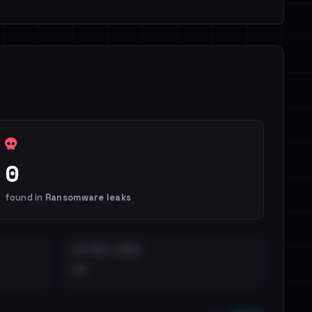
0
found in
Ransomware leaks
DISTINCT LEAKS
••