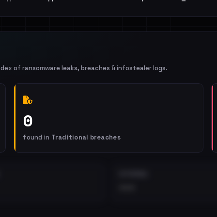
ndex of ransomware leaks, breaches & infostealer logs.
0
found in
Traditional breaches
EXTERNAL
•••