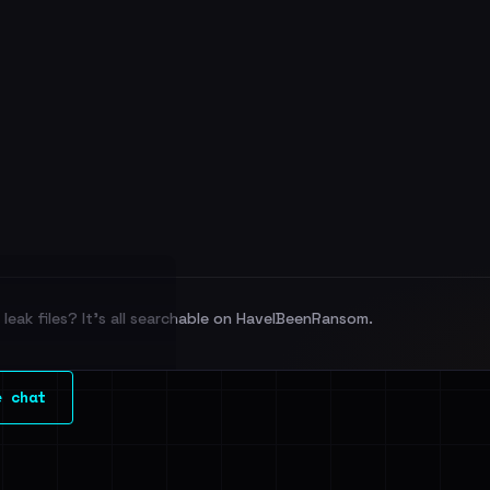
leak files? It's all searchable on HaveIBeenRansom.
l split and each
e chat
veIBeenRansom →