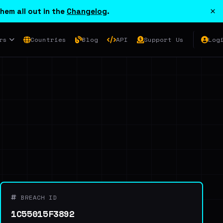
×
hem all out in the
Changelog
.
rs
Countries
Blog
API
Support Us
Log
BREACH ID
1C55015F3892