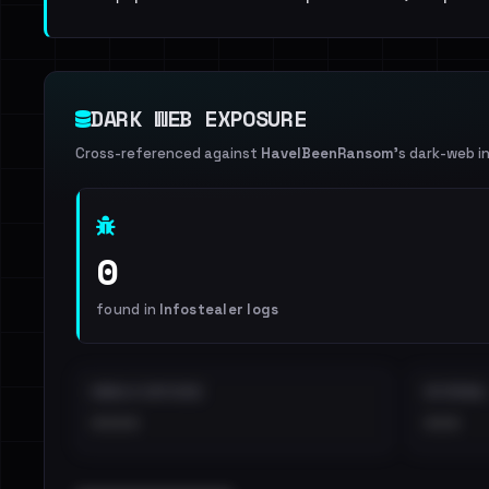
DARK WEB EXPOSURE
Cross-referenced against
HaveIBeenRansom
's dark-web i
0
found in
Infostealer logs
EMAILS EXPOSED
INTERNAL
••••
•••