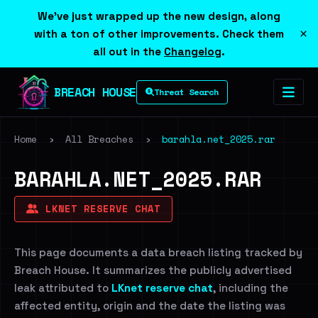
We've just wrapped up the new design, along
×
with a ton of other improvements. Check them
all out in the
Changelog
.
BREACH HOUSE
Threat Search
Home
›
All Breaches
›
barahla.net_2025.rar
BARAHLA.NET_2025.RAR
LKNET RESERVE CHAT
This page documents a data breach listing tracked by
Breach House. It summarizes the publicly advertised
leak attributed to
LKnet reserve chat
, including the
affected entity, origin and the date the listing was