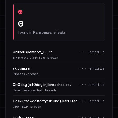
0
found in
Ransomware leaks
••• emails
OnlinerSpambot_BF.7z
B F R e p o V 3 F i l e s · breach
••• emails
vk.com.rar
F1bases · breach
••• emails
Cit0day [cit0day.in] breaches.csv
LKnet reserve chat · breach
••• emails
Базы (свежее поступление).part1.rar
CHAT BZD · breach
••• emails
Exploit.in.rar