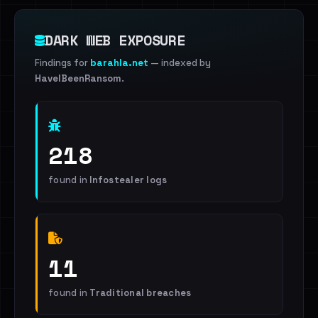
DARK WEB EXPOSURE
Findings for
barahla.net
— indexed by
HaveIBeenRansom
.
218
found in
Infostealer logs
11
found in
Traditional breaches