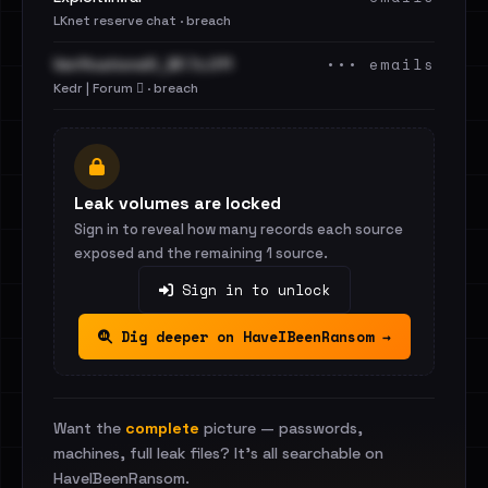
LKnet reserve chat · breach
••• emails
VerificationsIO_BF.7z.011
Kedr | Forum 🪾 · breach
Leak volumes are locked
Sign in to reveal how many records each source
exposed and the remaining 1 source.
Sign in to unlock
Dig deeper on HaveIBeenRansom →
Want the
complete
picture — passwords,
machines, full leak files? It's all searchable on
HaveIBeenRansom.