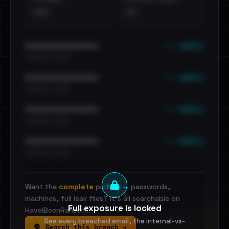
•••
••
••• emails
••••••••••••••••••••••••
•••••••••• · ••••••
••• emails
••••••••••••••••••••••••
•••••••••• · ••••••
••• emails
••••••••••••••••••••••••
•••••••••• · ••••••
••• emails
••••••••••••••••••••••••
•••••••••• · ••••••
Want the
complete
picture — passwords,
machines, full leak files? It's all searchable on
Full exposure is locked
HaveIBeenRansom.
See every breached email, the internal-vs-
Search this breach →