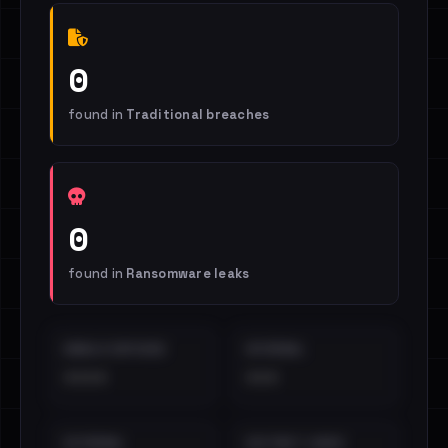
0
found in
Traditional breaches
0
found in
Ransomware leaks
EMAILS EXPOSED
INTERNAL
••••
•••
EXTERNAL
DISTINCT LEAKS