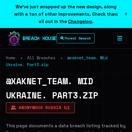
We've just wrapped up the new design, along
×
with a ton of other improvements. Check them
all out in the
Changelog
.
BREACH HOUSE
Threat Search
Home
›
All Breaches
›
@xaknet_team. Mid
Ukraine. Part3.zip
@XAKNET_TEAM. MID
UKRAINE. PART3.ZIP
ANONYMOUS RUSSIA БД
This page documents a data breach listing tracked by