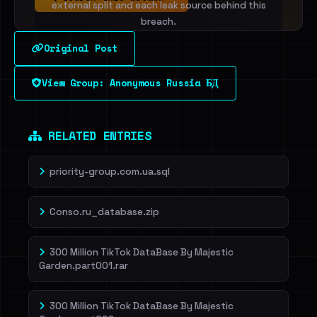
external split and each leak source behind this
breach.
Original Post
Sign in to unlock
View Group: Anonymous Russia БД
Dig deeper on HaveIBeenRansom →
RELATED ENTRIES
priority-group.com.ua.sql
Conso.ru_database.zip
300 Million TikTok DataBase By Majestic
Garden.part001.rar
300 Million TikTok DataBase By Majestic