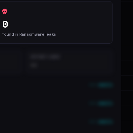
0
found in
Ransomware leaks
DISTINCT LEAKS
••
••• emails
••• emails
••• emails