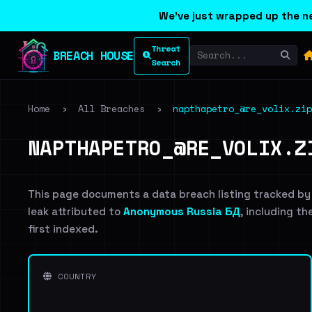
We've just wrapped up the ne
Threat
BREACH HOUSE
Search
Home
›
All Breaches
›
napthapetro_@re_volix.zip
NAPTHAPETRO_@RE_VOLIX.Z
This page documents a data breach listing tracked by
leak attributed to
Anonymous Russia БД
, including th
first indexed.
COUNTRY