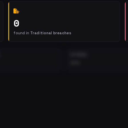
0
found in
Traditional breaches
EXTERNAL
•••