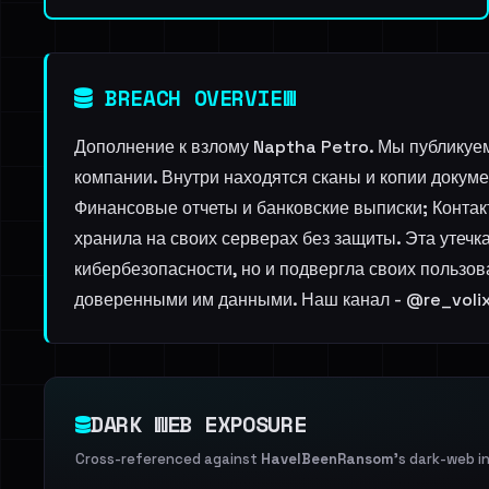
BREACH OVERVIEW
Дополнение к взлому Naptha Petro. Мы публикуе
компании. Внутри находятся сканы и копии докум
Финансовые отчеты и банковские выписки; Контак
хранила на своих серверах без защиты. Эта утечк
кибербезопасности, но и подвергла своих пользов
доверенными им данными. Наш канал - @re_volix.
DARK WEB EXPOSURE
Cross-referenced against
HaveIBeenRansom
's dark-web i