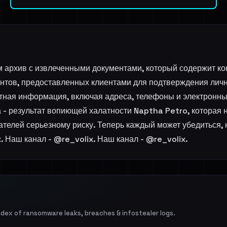
м архив с извлеченными документами, который содержит 
ентов, предоставленных клиентами для подтверждения личн
тная информация, включая адреса, телефоны и электронны
а - результат вопиющей халатности Naptha Petro, которая
ателей серьезному риску. Теперь каждый может убедиться,
 Наш канал - @re_volix. Наш канал - @re_volix.
ndex of ransomware leaks, breaches & infostealer logs.