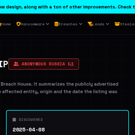
w design, along with a ton of other improvements. Check t
Home
Ransomware
Breaches
Leads
Steale
IP
ANONYMOUS RUSSIA БД
 Breach House. It summarizes the publicly advertised
e affected entity, origin and the date the listing was
DISCOVERED
2025-04-08