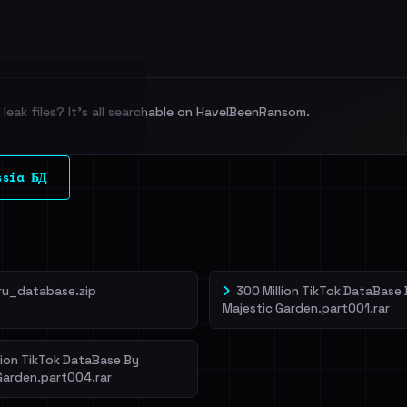
leak files? It's all searchable on HaveIBeenRansom.
l split and each
ssia БД
veIBeenRansom →
ru_database.zip
300 Million TikTok DataBase
Majestic Garden.part001.rar
lion TikTok DataBase By
Garden.part004.rar