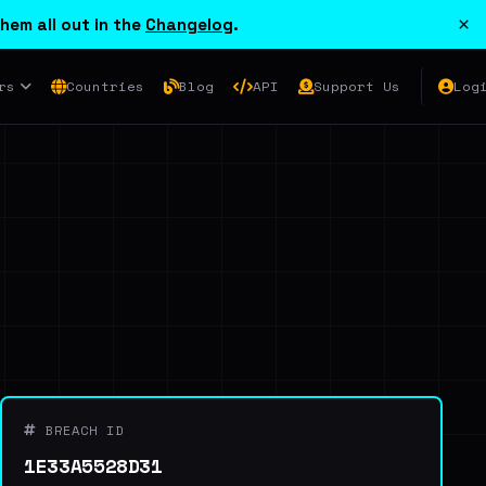
×
hem all out in the
Changelog
.
rs
Countries
Blog
API
Support Us
Log
BREACH ID
1E33A5528D31