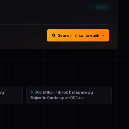
••• emails
Search this breach →
 By
300 Million TikTok DataBase By
Majestic Garden.part002.rar