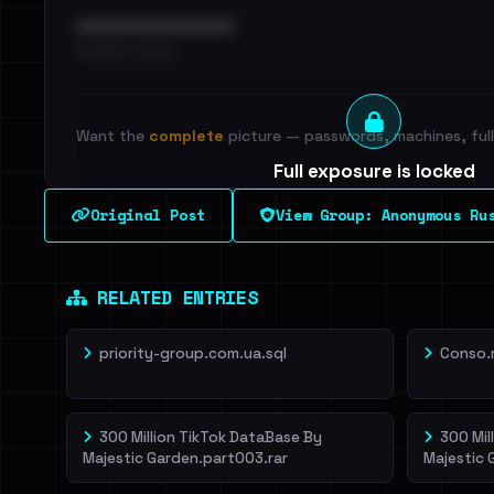
••••••••••••••••••••••••
•••••••••• · ••••••
Want the
complete
picture — passwords, machines, full 
Full exposure is locked
See every breached email, the internal-vs-externa
Original Post
View Group: Anonymous Ru
leak source behind this breach.
Dig deeper on Ha
Sign in to unlock
RELATED ENTRIES
priority-group.com.ua.sql
Conso.
300 Million TikTok DataBase By
300 Mil
Majestic Garden.part003.rar
Majestic 